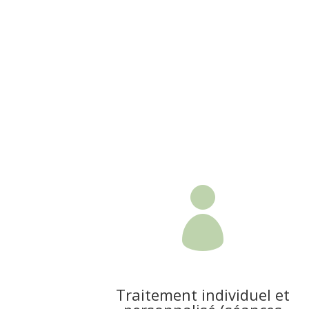

Traitement individuel et