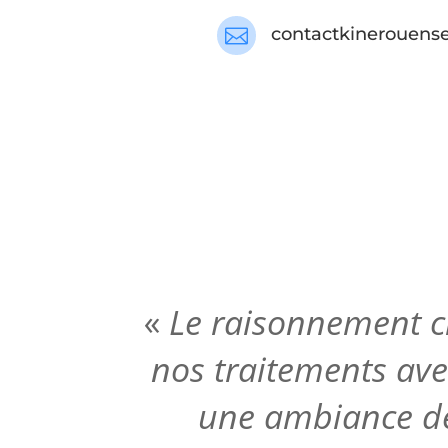
contactkinerouen

«
Le raisonnement cl
nos traitements
ave
une ambiance de