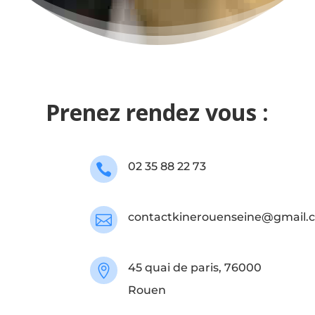
Prenez rendez vous :
02 35 88 22 73

contactkinerouenseine@gmail.

45 quai de paris, 76000

Rouen