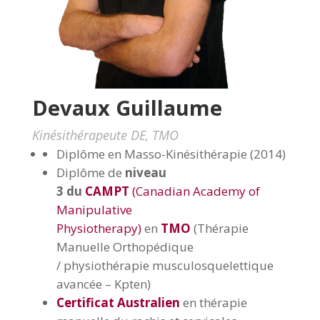
Devaux Guillaume
Kinésithérapeute DE, TMO
Diplôme en Masso-Kinésithérapie (2014)
Diplôme de
niveau
3 du
CAMPT
(Canadian Academy of
Manipulative
Physiotherapy)
en
TMO
(Thérapie
Manuelle Orthopédique
/
physiothérapie musculosquelettique
avancée
– Kpten)
Certificat Australien
en thérapie