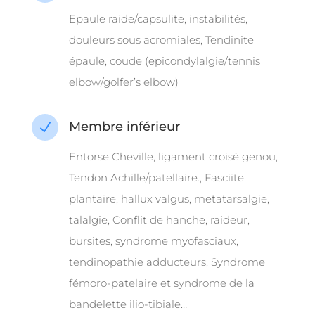
Epaule raide/capsulite, instabilités,
douleurs sous acromiales, Tendinite
épaule, coude (epicondylalgie/tennis
elbow/golfer’s elbow)
Membre inférieur
N
Entorse Cheville, ligament croisé genou,
Tendon Achille/patellaire., Fasciite
plantaire, hallux valgus, metatarsalgie,
talalgie, Conflit de hanche, raideur,
bursites, syndrome myofasciaux,
tendinopathie adducteurs,
Syndrome
fémoro-patelaire et syndrome de la
bandelette ilio-tibiale…